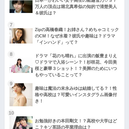
日本一かわいい女子高生の船越雪乃♡３７
万人の頂点は堀北真希似の知的で清楚美人
＆彼氏は？
7
Zipの高橋春織！お姉さん？めちゃコミック
のCM！なぜ水着？彼氏や趣味は？ドラマ
「インハンド」って？
8
ドラマ「花のち晴れ」に出演の飯豊まりえ
♡ドラマで入浴シーン？！杉咲花、今田美
桜と豪華３ショット！？美脚のためにいつ
もやっていることって？
9
趣味は魔法の末永みゆは結婚してる？！性
格や高校は？可愛いインスタグラム画像付
き！
10
お勉強好きの本田剛文！？高校や大学はど
こ？キソ英語の卒業理由は？