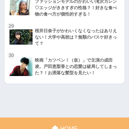
ファッションモデルのかわいい滝沢カレン
♡エッジがききすぎの性格？！好きな食べ
物の食べ方が個性的すぎる！
29
桜井日奈子がかわいくなくなったはありえ
ない！大学や高校は？無類のバスケ好きっ
て？
30
映画「カツベン！（仮）」で主演の成田
凌。戸田恵梨香との恋愛は破局してしまっ
た？！お洒落な髪型を見たい！
HOME