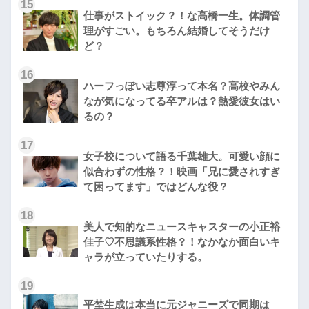
15
仕事がストイック？！な高橋一生。体調管
理がすごい。もちろん結婚してそうだけ
ど？
16
ハーフっぽい志尊淳って本名？高校やみん
なが気になってる卒アルは？熱愛彼女はい
るの？
17
女子校について語る千葉雄大。可愛い顔に
似合わずの性格？！映画「兄に愛されすぎ
て困ってます」ではどんな役？
18
美人で知的なニュースキャスターの小正裕
佳子♡不思議系性格？！なかなか面白いキ
ャラが立っていたりする。
19
平埜生成は本当に元ジャニーズで同期は