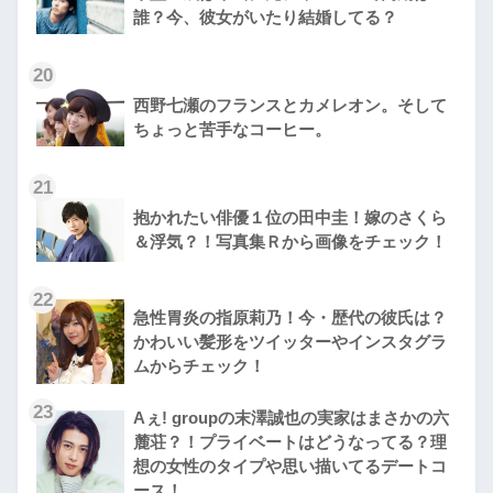
誰？今、彼女がいたり結婚してる？
20
西野七瀬のフランスとカメレオン。そして
ちょっと苦手なコーヒー。
21
抱かれたい俳優１位の田中圭！嫁のさくら
＆浮気？！写真集Ｒから画像をチェック！
22
急性胃炎の指原莉乃！今・歴代の彼氏は？
かわいい髪形をツイッターやインスタグラ
ムからチェック！
23
Aぇ! groupの末澤誠也の実家はまさかの六
麓荘？！プライベートはどうなってる？理
想の女性のタイプや思い描いてるデートコ
ース！