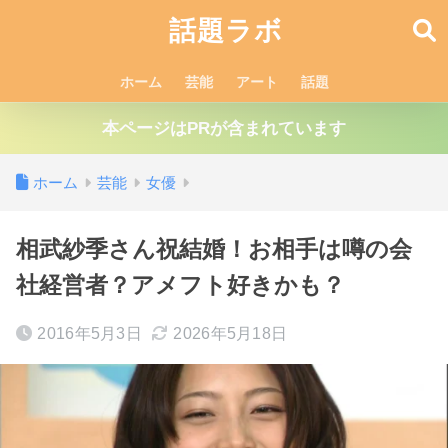
話題ラボ
ホーム
芸能
アート
話題
本ページはPRが含まれています
ホーム
芸能
女優
相武紗季さん祝結婚！お相手は噂の会
社経営者？アメフト好きかも？
2016年5月3日
2026年5月18日