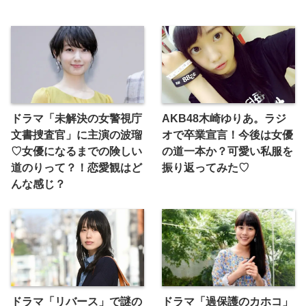
ドラマ「未解決の女警視庁
AKB48木崎ゆりあ。ラジ
文書捜査官」に主演の波瑠
オで卒業宣言！今後は女優
♡女優になるまでの険しい
の道一本か？可愛い私服を
道のりって？！恋愛観はど
振り返ってみた♡
んな感じ？
ドラマ「リバース」で謎の
ドラマ「過保護のカホコ」