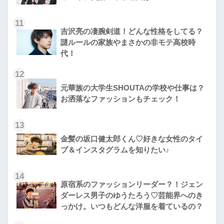
11
吉沢亮の凄腕剣道！どんな性格をしてる？
謎ルールの家族やまさかの非モテ高校時
代！
12
元華族の大学生SHOUTAの学校や仕事は？
お洒落なファッションもチェック！
13
金髪の坂口健太郎くん♡好きな女性のタイ
プ＆インスタグラムを知りたい♪
14
原宿系のファッションリーダー？！ジェン
ダーレス男子のゆうたろう♡芸能界へのき
っかけ。いつもどんな洋服を着ているの？