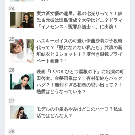
24
実力派女優の趣里。親の七光りって？！彼
氏＆元彼は田島優成？大学はどこ？ドラマ
「イノセンス～冤罪弁護士～」に出演！
25
ハスキーボイスの可愛い伊藤沙莉♡子役時
代って？「獣になれない私たち」共演の新
垣結衣と２ショット！？度付き眼鏡プライ
ベート画像？！
26
映画「L♡DK ひとつ屋根の下」に出演の町
田啓太。金髪画像は？！有村架純をバック
ハグ？！痛烈すぎる初恋の思い出って？！
熱愛はどうなっている？
27
モデルの中条あやみはどこのハーフ？私生
活ではどんな人？
28