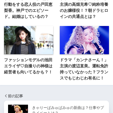
行動をする恋人役の戸田恵
主演の高畑充希♡純粋培養
梨香。神戸でのエピソー
のお嬢様役！？朝ドラヒロ
ド。結婚はしているの？
インの共通点とは？
ファッションモデルの池田
ドラマ「カンナさーん！」
エライザ♡自撮りの神様は
主演の渡辺直美。運転免許
経営者も向いてるかも？！
持っていなかった？フラン
スでもじわじわ有名に！
前の記事
きゃりーぱみゅぱみゅの新曲は？仕事やプ
ライベートは？