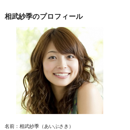
相武紗季のプロフィール
名前：相武紗季（あいぶさき）