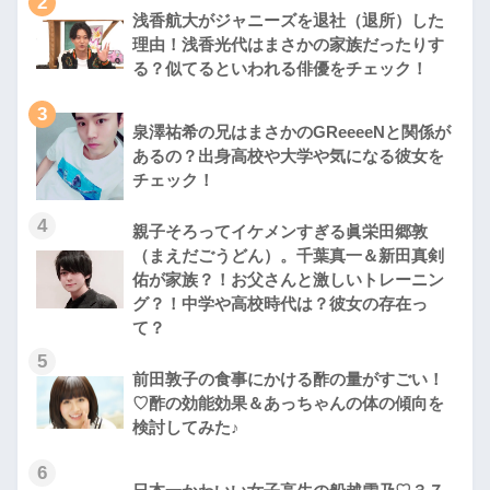
2
浅香航大がジャニーズを退社（退所）した
理由！浅香光代はまさかの家族だったりす
る？似てるといわれる俳優をチェック！
3
泉澤祐希の兄はまさかのGReeeeNと関係が
あるの？出身高校や大学や気になる彼女を
チェック！
4
親子そろってイケメンすぎる眞栄田郷敦
（まえだごうどん）。千葉真一＆新田真剣
佑が家族？！お父さんと激しいトレーニン
グ？！中学や高校時代は？彼女の存在っ
て？
5
前田敦子の食事にかける酢の量がすごい！
♡酢の効能効果＆あっちゃんの体の傾向を
検討してみた♪
6