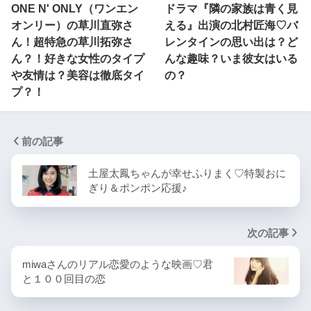
ONE N' ONLY（ワンエン
ドラマ『隣の家族は青く見
オンリー）の草川直弥さ
える』出演の北村匠海♡バ
ん！超特急の草川拓弥さ
レンタインの思い出は？ど
ん？！好きな女性のタイプ
んな趣味？いま彼女はいる
や友情は？美容は徹底タイ
の？
プ？！
前の記事
土屋太鳳ちゃんが幸せふりまく♡特製おに
ぎり＆ポンポン応援♪
次の記事
miwaさんのリアル恋愛のような映画♡君
と１００回目の恋