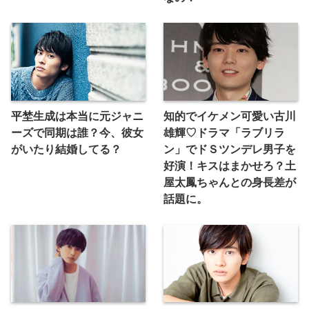
平埜生成は本当に元ジャニ
知的でイケメン可愛い古川
ーズで同期は誰？今、彼女
雄輝♡ドラマ「ラブリラ
がいたり結婚してる？
ン」でドＳツンデレ男子を
好演！キスはまかせろ？土
屋太鳳ちゃんとの身長差が
話題に。