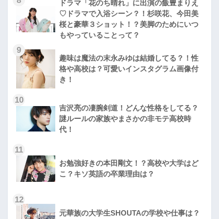
8
ドラマ「花のち晴れ」に出演の飯豊まりえ
♡ドラマで入浴シーン？！杉咲花、今田美
桜と豪華３ショット！？美脚のためにいつ
もやっていることって？
9
趣味は魔法の末永みゆは結婚してる？！性
格や高校は？可愛いインスタグラム画像付
き！
10
吉沢亮の凄腕剣道！どんな性格をしてる？
謎ルールの家族やまさかの非モテ高校時
代！
11
お勉強好きの本田剛文！？高校や大学はど
こ？キソ英語の卒業理由は？
12
元華族の大学生SHOUTAの学校や仕事は？