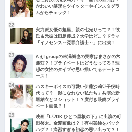
かわいい髪形をツイッターやインスタグラ
ムからチェック！
22
実力派女優の趣里。親の七光りって？！彼
氏＆元彼は田島優成？大学はどこ？ドラマ
「イノセンス～冤罪弁護士～」に出演！
23
Aぇ! groupの末澤誠也の実家はまさかの六
麓荘？！プライベートはどうなってる？理
想の女性のタイプや思い描いてるデートコ
ース！
24
ハスキーボイスの可愛い伊藤沙莉♡子役時
代って？「獣になれない私たち」共演の新
垣結衣と２ショット！？度付き眼鏡プライ
ベート画像？！
25
映画「L♡DK ひとつ屋根の下」に出演の町
田啓太。金髪画像は？！有村架純をバック
ハグ？！痛烈すぎる初恋の思い出って？！