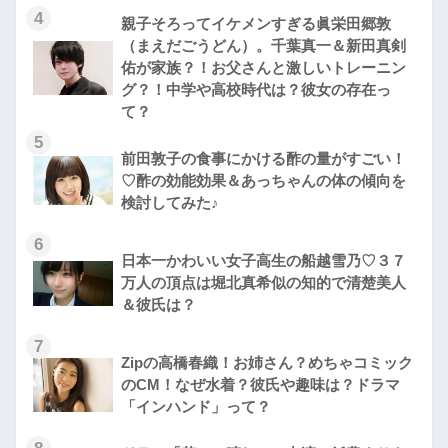
4
親子そろってイケメンすぎる眞栄田郷敦
（まえだごうどん）。千葉真一＆新田真剣
佑が家族？！お父さんと激しいトレーニン
グ？！中学や高校時代は？彼女の存在っ
て？
5
前田敦子の食事にかける酢の量がすごい！
♡酢の効能効果＆あっちゃんの体の傾向を
検討してみた♪
6
日本一かわいい女子高生の船越雪乃♡３７
万人の頂点は堀北真希似の知的で清楚美人
＆彼氏は？
7
Zipの高橋春織！お姉さん？めちゃコミック
のCM！なぜ水着？彼氏や趣味は？ドラマ
「インハンド」って？