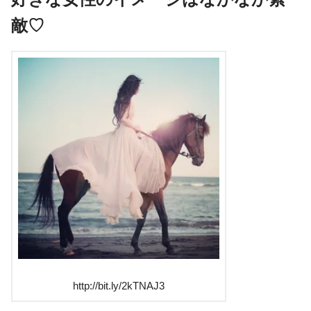
敵♡
http://bit.ly/2kTNAJ3