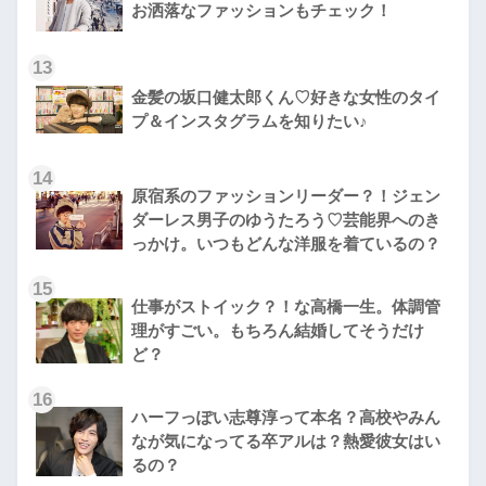
お洒落なファッションもチェック！
13
金髪の坂口健太郎くん♡好きな女性のタイ
プ＆インスタグラムを知りたい♪
14
原宿系のファッションリーダー？！ジェン
ダーレス男子のゆうたろう♡芸能界へのき
っかけ。いつもどんな洋服を着ているの？
15
仕事がストイック？！な高橋一生。体調管
理がすごい。もちろん結婚してそうだけ
ど？
16
ハーフっぽい志尊淳って本名？高校やみん
なが気になってる卒アルは？熱愛彼女はい
るの？