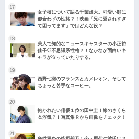
17
女子校について語る千葉雄大。可愛い顔に
似合わずの性格？！映画「兄に愛されすぎ
て困ってます」ではどんな役？
18
美人で知的なニュースキャスターの小正裕
佳子♡不思議系性格？！なかなか面白いキ
ャラが立っていたりする。
19
西野七瀬のフランスとカメレオン。そして
ちょっと苦手なコーヒー。
20
抱かれたい俳優１位の田中圭！嫁のさくら
＆浮気？！写真集Ｒから画像をチェック！
21
急性胃炎の指原莉乃！今・歴代の彼氏は？