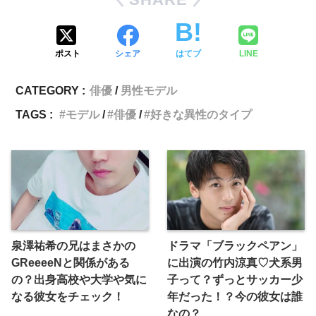
ポスト
シェア
はてブ
LINE
CATEGORY :
俳優
男性モデル
TAGS :
モデル
俳優
好きな異性のタイプ
泉澤祐希の兄はまさかの
ドラマ「ブラックペアン」
GReeeeNと関係がある
に出演の竹内涼真♡犬系男
の？出身高校や大学や気に
子って？ずっとサッカー少
なる彼女をチェック！
年だった！？今の彼女は誰
なの？