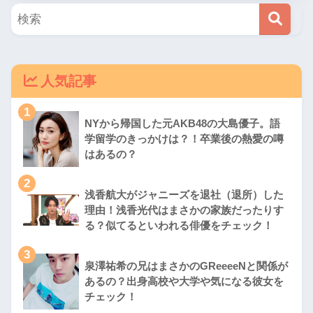
人気記事
1
NYから帰国した元AKB48の大島優子。語
学留学のきっかけは？！卒業後の熱愛の噂
はあるの？
2
浅香航大がジャニーズを退社（退所）した
理由！浅香光代はまさかの家族だったりす
る？似てるといわれる俳優をチェック！
3
泉澤祐希の兄はまさかのGReeeeNと関係が
あるの？出身高校や大学や気になる彼女を
チェック！