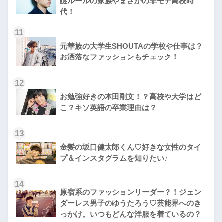
謎ルールの家族やまさかの非モテ高校時
代！
11
元華族の大学生SHOUTAの学校や仕事は？
お洒落なファッションもチェック！
12
お勉強好きの本田剛文！？高校や大学はど
こ？キソ英語の卒業理由は？
13
金髪の坂口健太郎くん♡好きな女性のタイ
プ＆インスタグラムを知りたい♪
14
原宿系のファッションリーダー？！ジェン
ダーレス男子のゆうたろう♡芸能界へのき
っかけ。いつもどんな洋服を着ているの？