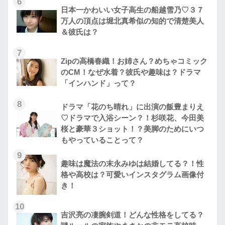
6
日本一かわいい女子高生の船越雪乃♡３７
万人の頂点は堀北真希似の知的で清楚美人
＆彼氏は？
7
Zipの高橋春織！お姉さん？めちゃコミック
のCM！なぜ水着？彼氏や趣味は？ドラマ
「インハンド」って？
8
ドラマ「花のち晴れ」に出演の飯豊まりえ
♡ドラマで入浴シーン？！杉咲花、今田美
桜と豪華３ショット！？美脚のためにいつ
もやっていることって？
9
趣味は魔法の末永みゆは結婚してる？！性
格や高校は？可愛いインスタグラム画像付
き！
10
吉沢亮の凄腕剣道！どんな性格をしてる？