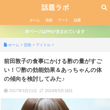
話題ラボ
ホーム
芸能
アート
話題
本ページはPRが含まれています
ホーム
芸能
アイドル
前田敦子の食事にかける酢の量がすご
い！♡酢の効能効果＆あっちゃんの体
の傾向を検討してみた♪
2017年3月21日
2026年5月18日