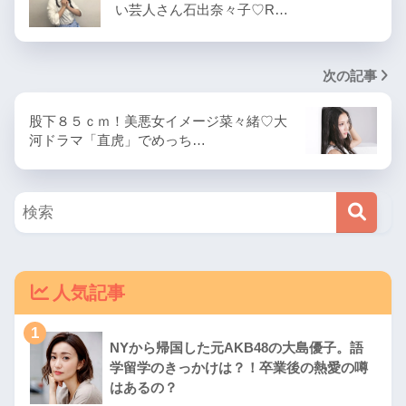
い芸人さん石出奈々子♡R…
次の記事
股下８５ｃｍ！美悪女イメージ菜々緒♡大
河ドラマ「直虎」でめっち…
人気記事
1
NYから帰国した元AKB48の大島優子。語
学留学のきっかけは？！卒業後の熱愛の噂
はあるの？