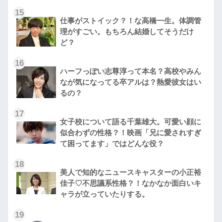
15
仕事がストイック？！な高橋一生。体調管
理がすごい。もちろん結婚してそうだけ
ど？
16
ハーフっぽい志尊淳って本名？高校やみん
なが気になってる卒アルは？熱愛彼女はい
るの？
17
女子校について語る千葉雄大。可愛い顔に
似合わずの性格？！映画「兄に愛されすぎ
て困ってます」ではどんな役？
18
美人で知的なニュースキャスターの小正裕
佳子♡不思議系性格？！なかなか面白いキ
ャラが立っていたりする。
19