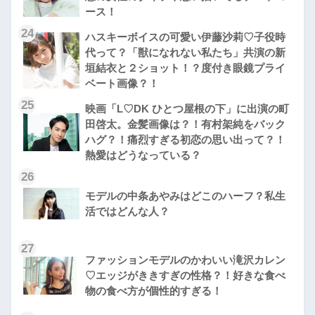
ース！
24
ハスキーボイスの可愛い伊藤沙莉♡子役時
代って？「獣になれない私たち」共演の新
垣結衣と２ショット！？度付き眼鏡プライ
ベート画像？！
25
映画「L♡DK ひとつ屋根の下」に出演の町
田啓太。金髪画像は？！有村架純をバック
ハグ？！痛烈すぎる初恋の思い出って？！
熱愛はどうなっている？
26
モデルの中条あやみはどこのハーフ？私生
活ではどんな人？
27
ファッションモデルのかわいい滝沢カレン
♡エッジがききすぎの性格？！好きな食べ
物の食べ方が個性的すぎる！