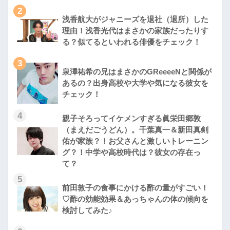
2
浅香航大がジャニーズを退社（退所）した
理由！浅香光代はまさかの家族だったりす
る？似てるといわれる俳優をチェック！
3
泉澤祐希の兄はまさかのGReeeeNと関係が
あるの？出身高校や大学や気になる彼女を
チェック！
4
親子そろってイケメンすぎる眞栄田郷敦
（まえだごうどん）。千葉真一＆新田真剣
佑が家族？！お父さんと激しいトレーニン
グ？！中学や高校時代は？彼女の存在っ
て？
5
前田敦子の食事にかける酢の量がすごい！
♡酢の効能効果＆あっちゃんの体の傾向を
検討してみた♪