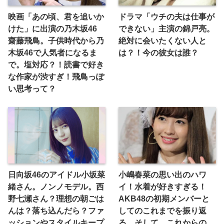
映画「あの頃、君を追いか
ドラマ「ウチの夫は仕事が
けた」に出演の乃木坂46
できない」主演の錦戸亮。
齋藤飛鳥。子供時代から乃
絶対に会いたくない人と
木坂46で人気者になるま
は？！今の彼女は誰？
で。塩対応？！読書で好き
な作家が渋すぎ！飛鳥っぽ
い思考って？
日向坂46のアイドル小坂菜
小嶋春菜の思い出のハワ
緒さん。ノンノモデル。西
イ！水着が好きすぎる！
野七瀬さん？理想の朝ごは
AKB48の初期メンバーと
んは？落ち込んだら？ファ
してのこれまでを振り返
ッションやスタイルキープ
る。そして、これからの