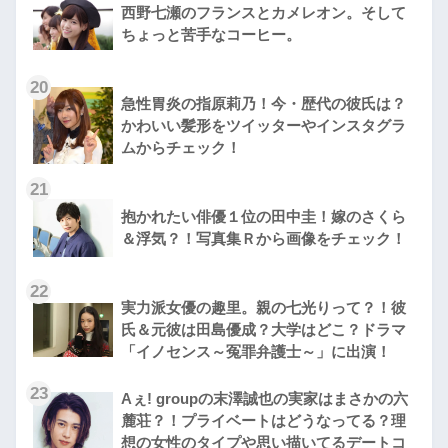
西野七瀬のフランスとカメレオン。そして
ちょっと苦手なコーヒー。
20
急性胃炎の指原莉乃！今・歴代の彼氏は？
かわいい髪形をツイッターやインスタグラ
ムからチェック！
21
抱かれたい俳優１位の田中圭！嫁のさくら
＆浮気？！写真集Ｒから画像をチェック！
22
実力派女優の趣里。親の七光りって？！彼
氏＆元彼は田島優成？大学はどこ？ドラマ
「イノセンス～冤罪弁護士～」に出演！
23
Aぇ! groupの末澤誠也の実家はまさかの六
麓荘？！プライベートはどうなってる？理
想の女性のタイプや思い描いてるデートコ