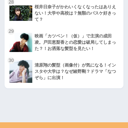
28
桜井日奈子がかわいくなくなったはありえ
ない！大学や高校は？無類のバスケ好きっ
て？
29
映画「カツベン！（仮）」で主演の成田
凌。戸田恵梨香との恋愛は破局してしまっ
た？！お洒落な髪型を見たい！
30
清原翔の髪型（画像付）が気になる！イン
スタや大学は？なぜ綾野剛？ドラマ「なつ
ぞら」に出演！