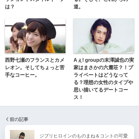
は？
道。
西野七瀬のフランスとカメ
Aぇ! groupの末澤誠也の実
レオン。そしてちょっと苦
家はまさかの六麓荘？！プ
手なコーヒー。
ライベートはどうなって
る？理想の女性のタイプや
思い描いてるデートコー
ス！
前の記事
ジブリヒロインのものまね＆コントの可愛