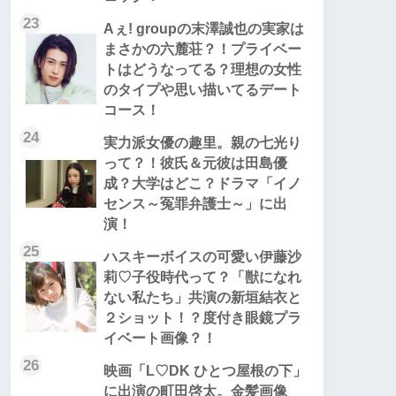
23
Aぇ! groupの末澤誠也の実家は
まさかの六麓荘？！プライベー
トはどうなってる？理想の女性
のタイプや思い描いてるデート
コース！
24
実力派女優の趣里。親の七光り
って？！彼氏＆元彼は田島優
成？大学はどこ？ドラマ「イノ
センス～冤罪弁護士～」に出
演！
25
ハスキーボイスの可愛い伊藤沙
莉♡子役時代って？「獣になれ
ない私たち」共演の新垣結衣と
２ショット！？度付き眼鏡プラ
イベート画像？！
26
映画「L♡DK ひとつ屋根の下」
に出演の町田啓太。金髪画像