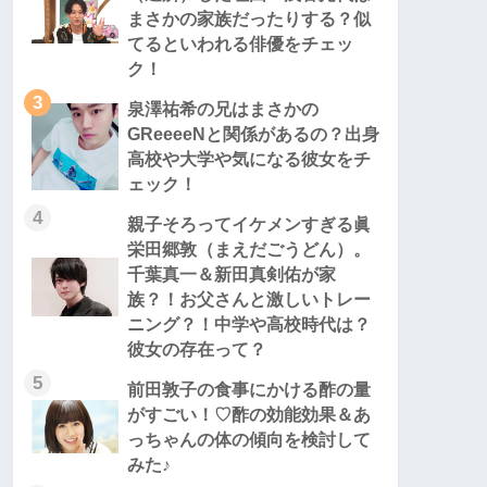
まさかの家族だったりする？似
てるといわれる俳優をチェッ
ク！
3
泉澤祐希の兄はまさかの
GReeeeNと関係があるの？出身
高校や大学や気になる彼女をチ
ェック！
4
親子そろってイケメンすぎる眞
栄田郷敦（まえだごうどん）。
千葉真一＆新田真剣佑が家
族？！お父さんと激しいトレー
ニング？！中学や高校時代は？
彼女の存在って？
5
前田敦子の食事にかける酢の量
がすごい！♡酢の効能効果＆あ
っちゃんの体の傾向を検討して
みた♪