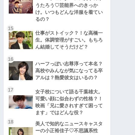
うたろう♡芸能界へのきっか
け。いつもどんな洋服を着てい
るの？
15
仕事がストイック？！な高橋一
生。体調管理がすごい。もちろ
ん結婚してそうだけど？
16
ハーフっぽい志尊淳って本名？
高校やみんなが気になってる卒
アルは？熱愛彼女はいるの？
17
女子校について語る千葉雄大。
可愛い顔に似合わずの性格？！
映画「兄に愛されすぎて困って
ます」ではどんな役？
18
美人で知的なニュースキャスタ
ーの小正裕佳子♡不思議系性