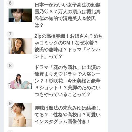
6
日本一かわいい女子高生の船越
雪乃♡３７万人の頂点は堀北真
希似の知的で清楚美人＆彼氏
は？
7
Zipの高橋春織！お姉さん？めち
ゃコミックのCM！なぜ水着？
彼氏や趣味は？ドラマ「インハ
ンド」って？
8
ドラマ「花のち晴れ」に出演の
飯豊まりえ♡ドラマで入浴シー
ン？！杉咲花、今田美桜と豪華
３ショット！？美脚のためにい
つもやっていることって？
9
趣味は魔法の末永みゆは結婚し
てる？！性格や高校は？可愛い
インスタグラム画像付き！