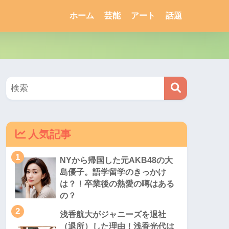
ホーム
芸能
アート
話題
人気記事
1
NYから帰国した元AKB48の大
島優子。語学留学のきっかけ
は？！卒業後の熱愛の噂はある
の？
2
浅香航大がジャニーズを退社
（退所）した理由！浅香光代は