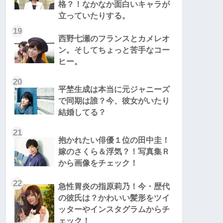
格？！なかなか面白いキャラが
立っていたりする。
19
西野七瀬のフランスとカメレオ
ン。そしてちょっと苦手なコー
ヒー。
20
平埜生成は本当に元ジャニーズ
で同期は誰？今、彼女がいたり
結婚してる？
21
抱かれたい俳優１位の田中圭！
嫁のさくら＆浮気？！写真集Ｒ
から画像をチェック！
22
急性胃炎の指原莉乃！今・歴代
の彼氏は？かわいい髪形をツイ
ッターやインスタグラムからチ
ェック！