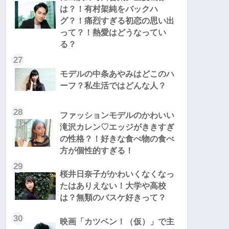
は？！有村架純をバックハ
グ？！痛烈すぎる初恋の思い出
って？！熱愛はどうなってい
る？
27
モデルの中条あやみはどこのハ
ーフ？私生活ではどんな人？
28
ファッションモデルのかわいい
滝沢カレン♡エッジがききすぎ
の性格？！好きな食べ物の食べ
方が個性的すぎる！
29
桜井日奈子がかわいくなくなっ
たはありえない！大学や高校
は？無類のバスケ好きって？
30
映画「カツベン！（仮）」で主