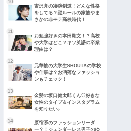
10
吉沢亮の凄腕剣道！どんな性格
をしてる？謎ルールの家族やま
さかの非モテ高校時代！
11
お勉強好きの本田剛文！？高校
や大学はどこ？キソ英語の卒業
理由は？
12
元華族の大学生SHOUTAの学校
や仕事は？お洒落なファッショ
ンもチェック！
13
金髪の坂口健太郎くん♡好きな
女性のタイプ＆インスタグラム
を知りたい♪
14
原宿系のファッションリーダ
ー？！ジェンダーレス男子のゆ