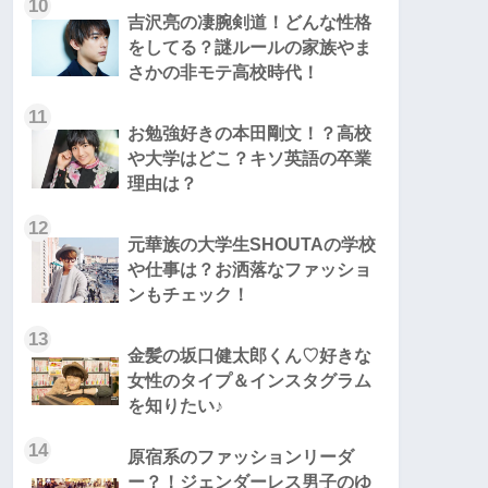
10
吉沢亮の凄腕剣道！どんな性格
をしてる？謎ルールの家族やま
さかの非モテ高校時代！
11
お勉強好きの本田剛文！？高校
や大学はどこ？キソ英語の卒業
理由は？
12
元華族の大学生SHOUTAの学校
や仕事は？お洒落なファッショ
ンもチェック！
13
金髪の坂口健太郎くん♡好きな
女性のタイプ＆インスタグラム
を知りたい♪
14
原宿系のファッションリーダ
ー？！ジェンダーレス男子のゆ