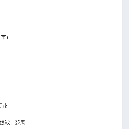
ま市）
百花
観戦、競馬