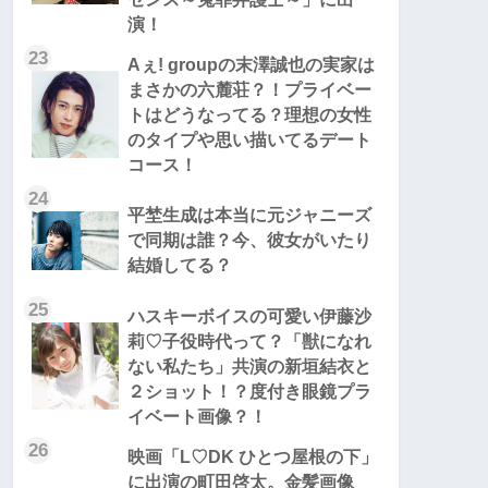
演！
23
Aぇ! groupの末澤誠也の実家は
まさかの六麓荘？！プライベー
トはどうなってる？理想の女性
のタイプや思い描いてるデート
コース！
24
平埜生成は本当に元ジャニーズ
で同期は誰？今、彼女がいたり
結婚してる？
25
ハスキーボイスの可愛い伊藤沙
莉♡子役時代って？「獣になれ
ない私たち」共演の新垣結衣と
２ショット！？度付き眼鏡プラ
イベート画像？！
26
映画「L♡DK ひとつ屋根の下」
に出演の町田啓太。金髪画像