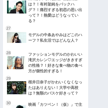
は？！有村架純をバックハ
グ？！痛烈すぎる初恋の思い出
って？！熱愛はどうなってい
る？
27
モデルの中条あやみはどこのハ
ーフ？私生活ではどんな人？
28
ファッションモデルのかわいい
滝沢カレン♡エッジがききすぎ
の性格？！好きな食べ物の食べ
方が個性的すぎる！
29
桜井日奈子がかわいくなくなっ
たはありえない！大学や高校
は？無類のバスケ好きって？
30
映画「カツベン！（仮）」で主