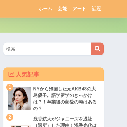
ホーム
芸能
アート
話題
人気記事
1
NYから帰国した元AKB48の大
島優子。語学留学のきっかけ
は？！卒業後の熱愛の噂はある
の？
2
浅香航大がジャニーズを退社
（退所）した理由！浅香光代は