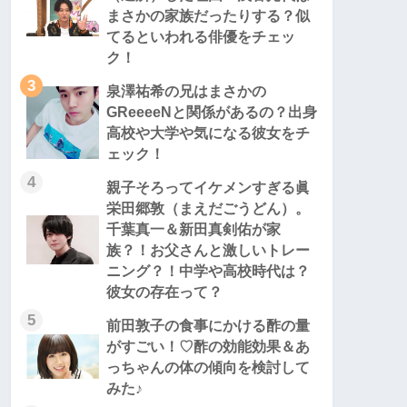
まさかの家族だったりする？似
てるといわれる俳優をチェッ
ク！
3
泉澤祐希の兄はまさかの
GReeeeNと関係があるの？出身
高校や大学や気になる彼女をチ
ェック！
4
親子そろってイケメンすぎる眞
栄田郷敦（まえだごうどん）。
千葉真一＆新田真剣佑が家
族？！お父さんと激しいトレー
ニング？！中学や高校時代は？
彼女の存在って？
5
前田敦子の食事にかける酢の量
がすごい！♡酢の効能効果＆あ
っちゃんの体の傾向を検討して
みた♪