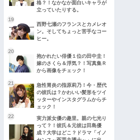
格？！なかなか面白いキャラが
立っていたりする。
19
西野七瀬のフランスとカメレオ
ン。そしてちょっと苦手なコー
ヒー。
20
抱かれたい俳優１位の田中圭！
嫁のさくら＆浮気？！写真集Ｒ
から画像をチェック！
21
急性胃炎の指原莉乃！今・歴代
の彼氏は？かわいい髪形をツイ
ッターやインスタグラムからチ
ェック！
22
実力派女優の趣里。親の七光り
って？！彼氏＆元彼は田島優
成？大学はどこ？ドラマ「イノ
センス～冤罪弁護士～」に出