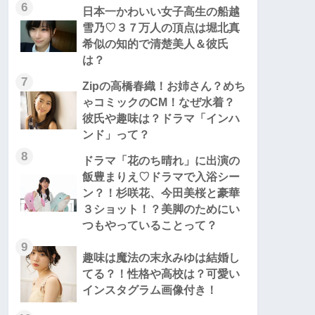
6
日本一かわいい女子高生の船越
雪乃♡３７万人の頂点は堀北真
希似の知的で清楚美人＆彼氏
は？
7
Zipの高橋春織！お姉さん？めち
ゃコミックのCM！なぜ水着？
彼氏や趣味は？ドラマ「インハ
ンド」って？
8
ドラマ「花のち晴れ」に出演の
飯豊まりえ♡ドラマで入浴シー
ン？！杉咲花、今田美桜と豪華
３ショット！？美脚のためにい
つもやっていることって？
9
趣味は魔法の末永みゆは結婚し
てる？！性格や高校は？可愛い
インスタグラム画像付き！