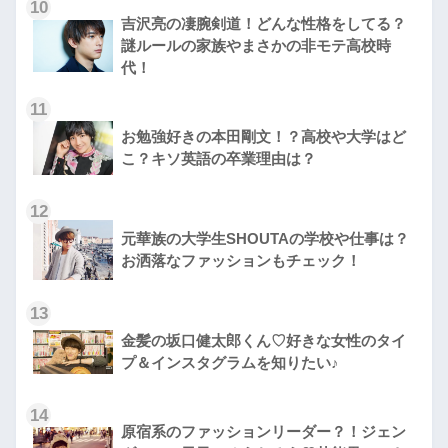
10
吉沢亮の凄腕剣道！どんな性格をしてる？
謎ルールの家族やまさかの非モテ高校時
代！
11
お勉強好きの本田剛文！？高校や大学はど
こ？キソ英語の卒業理由は？
12
元華族の大学生SHOUTAの学校や仕事は？
お洒落なファッションもチェック！
13
金髪の坂口健太郎くん♡好きな女性のタイ
プ＆インスタグラムを知りたい♪
14
原宿系のファッションリーダー？！ジェン