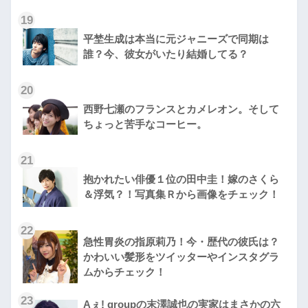
19
平埜生成は本当に元ジャニーズで同期は
誰？今、彼女がいたり結婚してる？
20
西野七瀬のフランスとカメレオン。そして
ちょっと苦手なコーヒー。
21
抱かれたい俳優１位の田中圭！嫁のさくら
＆浮気？！写真集Ｒから画像をチェック！
22
急性胃炎の指原莉乃！今・歴代の彼氏は？
かわいい髪形をツイッターやインスタグラ
ムからチェック！
23
Aぇ! groupの末澤誠也の実家はまさかの六