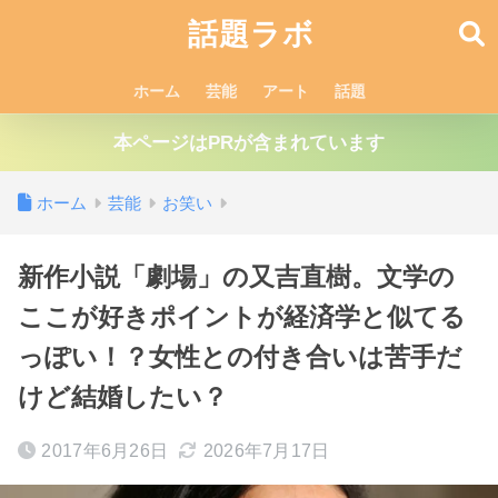
話題ラボ
ホーム
芸能
アート
話題
本ページはPRが含まれています
ホーム
芸能
お笑い
新作小説「劇場」の又吉直樹。文学の
ここが好きポイントが経済学と似てる
っぽい！？女性との付き合いは苦手だ
けど結婚したい？
2017年6月26日
2026年7月17日