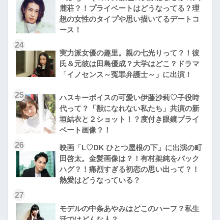
麓荘？！プライベートはどうなってる？理
想の女性のタイプや思い描いてるデートコ
ース！
24
実力派女優の趣里。親の七光りって？！彼
氏＆元彼は田島優成？大学はどこ？ドラマ
「イノセンス～冤罪弁護士～」に出演！
25
ハスキーボイスの可愛い伊藤沙莉♡子役時
代って？「獣になれない私たち」共演の新
垣結衣と２ショット！？度付き眼鏡プライ
ベート画像？！
26
映画「L♡DK ひとつ屋根の下」に出演の町
田啓太。金髪画像は？！有村架純をバック
ハグ？！痛烈すぎる初恋の思い出って？！
熱愛はどうなっている？
27
モデルの中条あやみはどこのハーフ？私生
活ではどんな人？