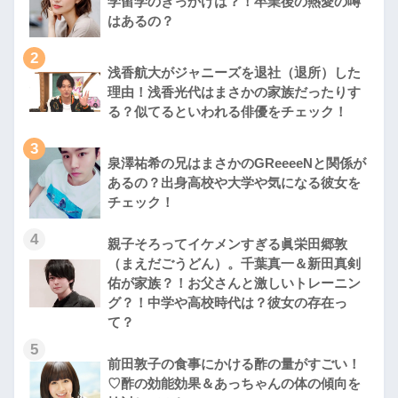
学留学のきっかけは？！卒業後の熱愛の噂
はあるの？
2
浅香航大がジャニーズを退社（退所）した
理由！浅香光代はまさかの家族だったりす
る？似てるといわれる俳優をチェック！
3
泉澤祐希の兄はまさかのGReeeeNと関係が
あるの？出身高校や大学や気になる彼女を
チェック！
4
親子そろってイケメンすぎる眞栄田郷敦
（まえだごうどん）。千葉真一＆新田真剣
佑が家族？！お父さんと激しいトレーニン
グ？！中学や高校時代は？彼女の存在っ
て？
5
前田敦子の食事にかける酢の量がすごい！
♡酢の効能効果＆あっちゃんの体の傾向を