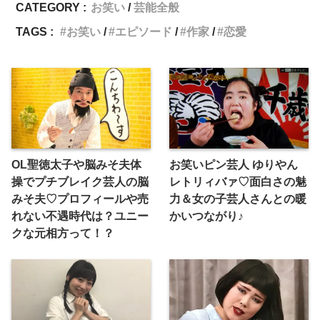
CATEGORY :
お笑い
芸能全般
TAGS :
お笑い
エピソード
作家
恋愛
OL聖徳太子や脳みそ夫体
お笑いピン芸人 ゆりやん
操でプチブレイク芸人の脳
レトリィバァ♡面白さの魅
みそ夫♡プロフィールや売
力＆女の子芸人さんとの暖
れない不遇時代は？ユニー
かいつながり♪
クな元相方って！？