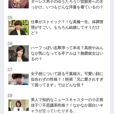
ダーレス男子のゆうたろう♡芸能界へのき
っかけ。いつもどんな洋服を着ているの？
15
仕事がストイック？！な高橋一生。体調管
理がすごい。もちろん結婚してそうだけ
ど？
16
ハーフっぽい志尊淳って本名？高校やみん
なが気になってる卒アルは？熱愛彼女はい
るの？
17
女子校について語る千葉雄大。可愛い顔に
似合わずの性格？！映画「兄に愛されすぎ
て困ってます」ではどんな役？
18
美人で知的なニュースキャスターの小正裕
佳子♡不思議系性格？！なかなか面白いキ
ャラが立っていたりする。