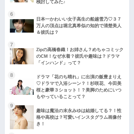
検討してみた♪
6
日本一かわいい女子高生の船越雪乃♡３７
万人の頂点は堀北真希似の知的で清楚美人
＆彼氏は？
7
Zipの高橋春織！お姉さん？めちゃコミック
のCM！なぜ水着？彼氏や趣味は？ドラマ
「インハンド」って？
8
ドラマ「花のち晴れ」に出演の飯豊まりえ
♡ドラマで入浴シーン？！杉咲花、今田美
桜と豪華３ショット！？美脚のためにいつ
もやっていることって？
9
趣味は魔法の末永みゆは結婚してる？！性
格や高校は？可愛いインスタグラム画像付
き！