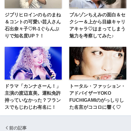
ジブリヒロインのものまね
ブルゾンちえみの面白＆セ
＆コントの可愛い芸人さん
クシー＆上から目線キャリ
石出奈々子♡R-1ぐらんぷ
アキャラ♡はまってしまう
りで知名度UP？！
魅力を考察してみた♪
ドラマ「カンナさーん！」
トータル・ファッション・
主演の渡辺直美。運転免許
アドバイザーYOKO
持っていなかった？フラン
FUCHIGAMIのがっしりし
スでもじわじわ有名に！
た名言がココロに響く♡
前の記事