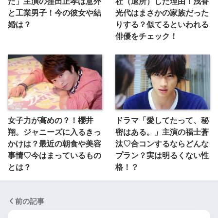
た」主演の窪田正孝は意外
社（退所）した理由！浅香
と工業男子！今の彼女や結
光代はまさかの家族だった
婚は？
りする？似てるといわれる
俳優をチェック！
女子力が高めの？！櫻井
ドラマ「愛してたって、秘
翔。ジャニーズに入るきっ
密はある。」主演の福士蒼
かけは？最近の朝食や美容
汰♡合コンするならどんな
事情♡今はまっているもの
プラン？実は明るくない性
とは？
格！？
前の記事