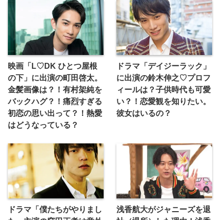
映画「L♡DK ひとつ屋根
ドラマ「デイジーラック」
の下」に出演の町田啓太。
に出演の鈴木伸之♡プロフ
金髪画像は？！有村架純を
ィールは？子供時代も可愛
バックハグ？！痛烈すぎる
い？！恋愛観を知りたい。
初恋の思い出って？！熱愛
彼女はいるの？
はどうなっている？
ドラマ「僕たちがやりまし
浅香航大がジャニーズを退