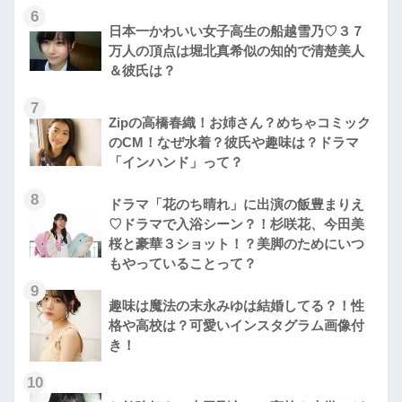
6
日本一かわいい女子高生の船越雪乃♡３７
万人の頂点は堀北真希似の知的で清楚美人
＆彼氏は？
7
Zipの高橋春織！お姉さん？めちゃコミック
のCM！なぜ水着？彼氏や趣味は？ドラマ
「インハンド」って？
8
ドラマ「花のち晴れ」に出演の飯豊まりえ
♡ドラマで入浴シーン？！杉咲花、今田美
桜と豪華３ショット！？美脚のためにいつ
もやっていることって？
9
趣味は魔法の末永みゆは結婚してる？！性
格や高校は？可愛いインスタグラム画像付
き！
10