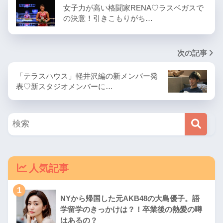
女子力が高い格闘家RENA♡ラスベガスで
の決意！引きこもりがち…
次の記事
「テラスハウス」軽井沢編の新メンバー発
表♡新スタジオメンバーに…
人気記事
1
NYから帰国した元AKB48の大島優子。語
学留学のきっかけは？！卒業後の熱愛の噂
はあるの？