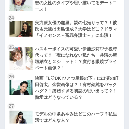
想の女性のタイプや思い描いてるデートコ
ース！
24
実力派女優の趣里。親の七光りって？！彼
氏＆元彼は田島優成？大学はどこ？ドラマ
「イノセンス～冤罪弁護士～」に出演！
25
ハスキーボイスの可愛い伊藤沙莉♡子役時
代って？「獣になれない私たち」共演の新
垣結衣と２ショット！？度付き眼鏡プライ
ベート画像？！
26
映画「L♡DK ひとつ屋根の下」に出演の町
田啓太。金髪画像は？！有村架純をバック
ハグ？！痛烈すぎる初恋の思い出って？！
熱愛はどうなっている？
27
モデルの中条あやみはどこのハーフ？私生
活ではどんな人？