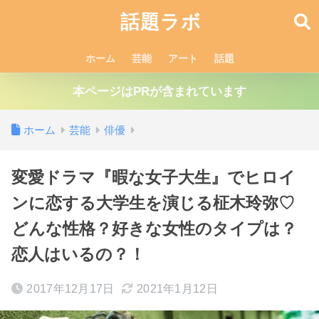
話題ラボ
ホーム
芸能
アート
話題
本ページはPRが含まれています
ホーム
芸能
俳優
変愛ドラマ『暇な女子大生』でヒロイ
ンに恋する大学生を演じる柾木玲弥♡
どんな性格？好きな女性のタイプは？
恋人はいるの？！
2017年12月17日
2021年1月12日