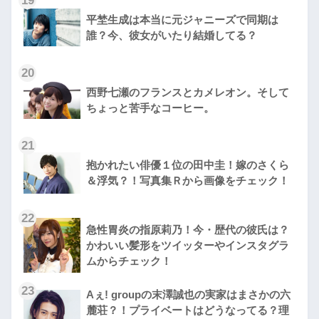
19
平埜生成は本当に元ジャニーズで同期は
誰？今、彼女がいたり結婚してる？
20
西野七瀬のフランスとカメレオン。そして
ちょっと苦手なコーヒー。
21
抱かれたい俳優１位の田中圭！嫁のさくら
＆浮気？！写真集Ｒから画像をチェック！
22
急性胃炎の指原莉乃！今・歴代の彼氏は？
かわいい髪形をツイッターやインスタグラ
ムからチェック！
23
Aぇ! groupの末澤誠也の実家はまさかの六
麓荘？！プライベートはどうなってる？理