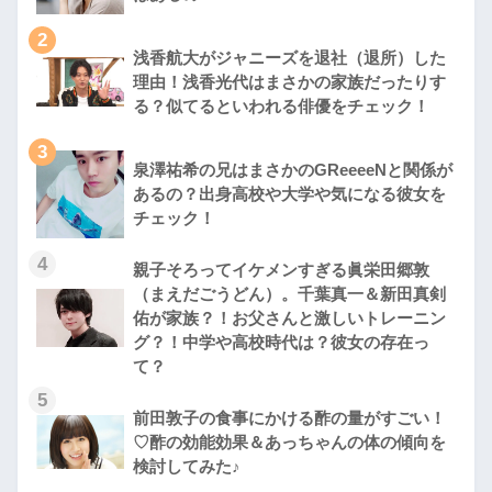
2
浅香航大がジャニーズを退社（退所）した
理由！浅香光代はまさかの家族だったりす
る？似てるといわれる俳優をチェック！
3
泉澤祐希の兄はまさかのGReeeeNと関係が
あるの？出身高校や大学や気になる彼女を
チェック！
4
親子そろってイケメンすぎる眞栄田郷敦
（まえだごうどん）。千葉真一＆新田真剣
佑が家族？！お父さんと激しいトレーニン
グ？！中学や高校時代は？彼女の存在っ
て？
5
前田敦子の食事にかける酢の量がすごい！
♡酢の効能効果＆あっちゃんの体の傾向を
検討してみた♪