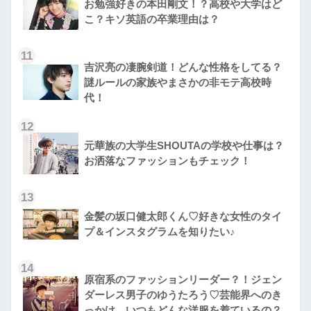
お勉強好きの本田剛文！？高校や大学はど
こ？キソ英語の卒業理由は？
11
吉沢亮の凄腕剣道！どんな性格をしてる？
謎ルールの家族やまさかの非モテ高校時
代！
12
元華族の大学生SHOUTAの学校や仕事は？
お洒落なファッションもチェック！
13
金髪の坂口健太郎くん♡好きな女性のタイ
プ＆インスタグラムを知りたい♪
14
原宿系のファッションリーダー？！ジェン
ダーレス男子のゆうたろう♡芸能界へのき
っかけ。いつもどんな洋服を着ているの？