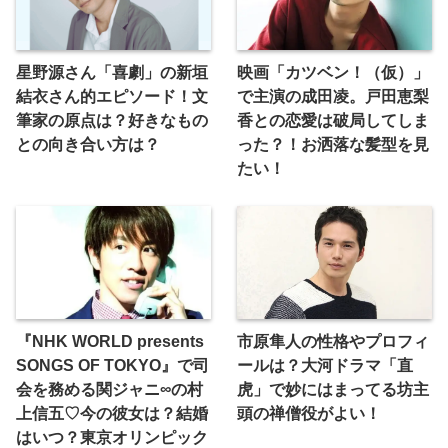
星野源さん「喜劇」の新垣
映画「カツベン！（仮）」
結衣さん的エピソード！文
で主演の成田凌。戸田恵梨
筆家の原点は？好きなもの
香との恋愛は破局してしま
との向き合い方は？
った？！お洒落な髪型を見
たい！
『NHK WORLD presents
市原隼人の性格やプロフィ
SONGS OF TOKYO』で司
ールは？大河ドラマ「直
会を務める関ジャニ∞の村
虎」で妙にはまってる坊主
上信五♡今の彼女は？結婚
頭の禅僧役がよい！
はいつ？東京オリンピック