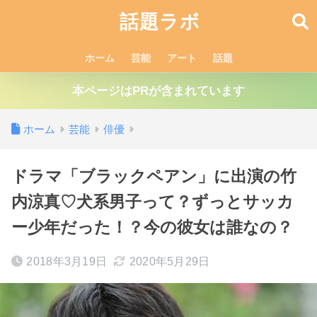
話題ラボ
ホーム
芸能
アート
話題
本ページはPRが含まれています
ホーム
芸能
俳優
ドラマ「ブラックペアン」に出演の竹
内涼真♡犬系男子って？ずっとサッカ
ー少年だった！？今の彼女は誰なの？
2018年3月19日
2020年5月29日