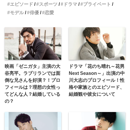
エピソード
スポーツ
ドラマ
プライベート
モデル
俳優
恋愛
映画「ゼニガタ」主演の大
ドラマ「花のち晴れ～花男
谷亮平。ラブリランでは面
Next Season～」出演の中
倒な兄さんを好演？！プロ
川大志のプロフィール！性
フィールは？理想の女性っ
格や家族とのエピソード、
てどんな人？結婚している
結婚観や彼女について
の？