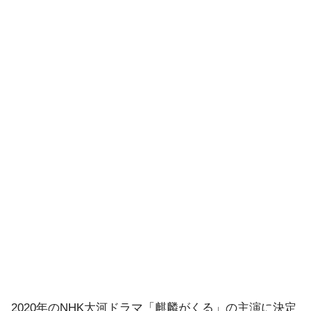
2020年のNHK大河ドラマ「麒麟がくる」の主演に決定