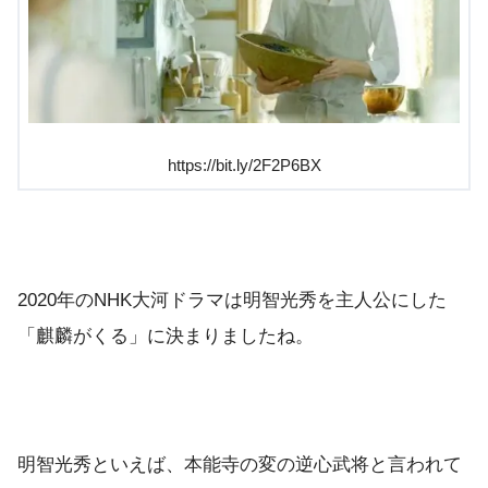
https://bit.ly/2F2P6BX
2020年のNHK大河ドラマは明智光秀を主人公にした
「麒麟がくる」に決まりましたね。
明智光秀といえば、本能寺の変の逆心武将と言われて