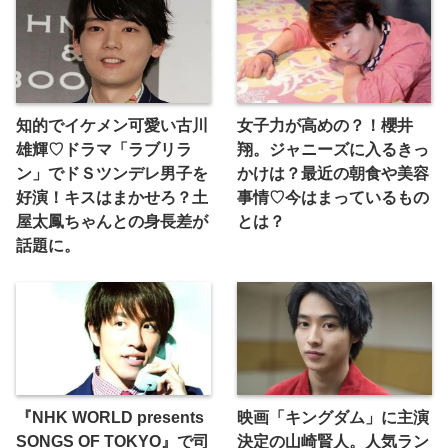
知的でイケメン可愛い古川
女子力が高めの？！櫻井
雄輝♡ドラマ「ラブリラ
翔。ジャニーズに入るきっ
ン」でドＳツンデレ男子を
かけは？最近の朝食や美容
好演！キスはまかせろ？土
事情♡今はまっているもの
屋太鳳ちゃんとの身長差が
とは？
話題に。
『NHK WORLD presents
映画「キングダム」に主演
SONGS OF TOKYO』で司
決定の山崎賢人。人気ラン