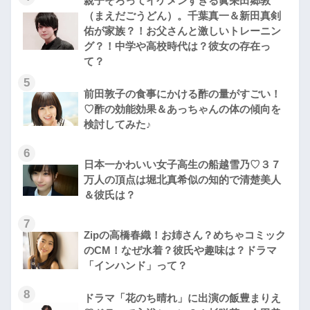
親子そろってイケメンすぎる眞栄田郷敦
（まえだごうどん）。千葉真一＆新田真剣
佑が家族？！お父さんと激しいトレーニン
グ？！中学や高校時代は？彼女の存在っ
て？
5
前田敦子の食事にかける酢の量がすごい！
♡酢の効能効果＆あっちゃんの体の傾向を
検討してみた♪
6
日本一かわいい女子高生の船越雪乃♡３７
万人の頂点は堀北真希似の知的で清楚美人
＆彼氏は？
7
Zipの高橋春織！お姉さん？めちゃコミック
のCM！なぜ水着？彼氏や趣味は？ドラマ
「インハンド」って？
8
ドラマ「花のち晴れ」に出演の飯豊まりえ