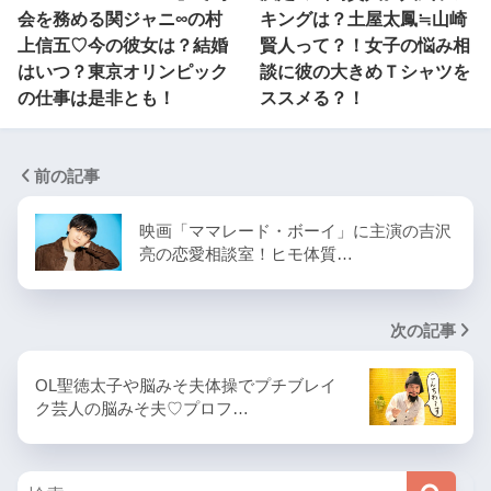
会を務める関ジャニ∞の村
キングは？土屋太鳳≒山崎
上信五♡今の彼女は？結婚
賢人って？！女子の悩み相
はいつ？東京オリンピック
談に彼の大きめＴシャツを
の仕事は是非とも！
ススメる？！
前の記事
映画「ママレード・ボーイ」に主演の吉沢
亮の恋愛相談室！ヒモ体質…
次の記事
OL聖徳太子や脳みそ夫体操でプチブレイ
ク芸人の脳みそ夫♡プロフ…