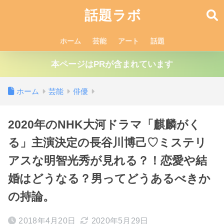
話題ラボ
ホーム
芸能
アート
話題
本ページはPRが含まれています
ホーム
芸能
俳優
2020年のNHK大河ドラマ「麒麟がく
る」主演決定の長谷川博己♡ミステリ
アスな明智光秀が見れる？！恋愛や結
婚はどうなる？男ってどうあるべきか
の持論。
2018年4月20日
2020年5月29日