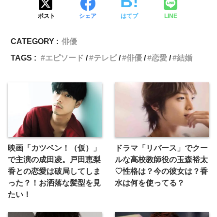
ポスト
シェア
はてブ
LINE
CATEGORY :
俳優
TAGS :
エピソード
テレビ
俳優
恋愛
結婚
映画「カツベン！（仮）」
ドラマ「リバース」でクー
で主演の成田凌。戸田恵梨
ルな高校教師役の玉森裕太
香との恋愛は破局してしま
♡性格は？今の彼女は？香
った？！お洒落な髪型を見
水は何を使ってる？
たい！