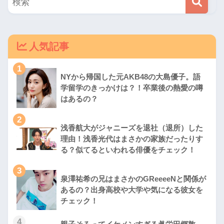
人気記事
1
NYから帰国した元AKB48の大島優子。語
学留学のきっかけは？！卒業後の熱愛の噂
はあるの？
2
浅香航大がジャニーズを退社（退所）した
理由！浅香光代はまさかの家族だったりす
る？似てるといわれる俳優をチェック！
3
泉澤祐希の兄はまさかのGReeeeNと関係が
あるの？出身高校や大学や気になる彼女を
チェック！
4