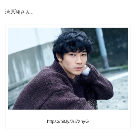
清原翔さん。
https://bit.ly/2u7znyG