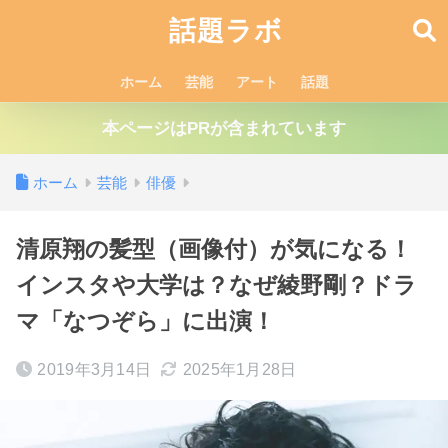
話題ラボ
ホーム
芸能
アート
話題
本ページはPRが含まれています
ホーム
芸能
俳優
清原翔の髪型（画像付）が気になる！
インスタや大学は？なぜ綾野剛？ドラ
マ「なつぞら」に出演！
2019年3月14日
2025年1月28日