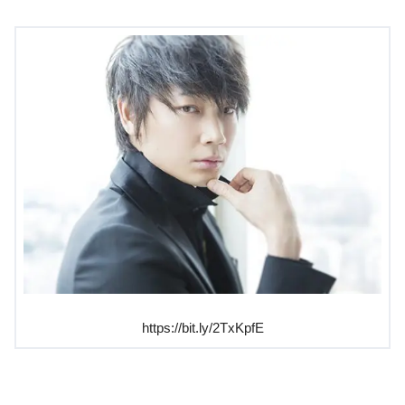
https://bit.ly/2TxKpfE