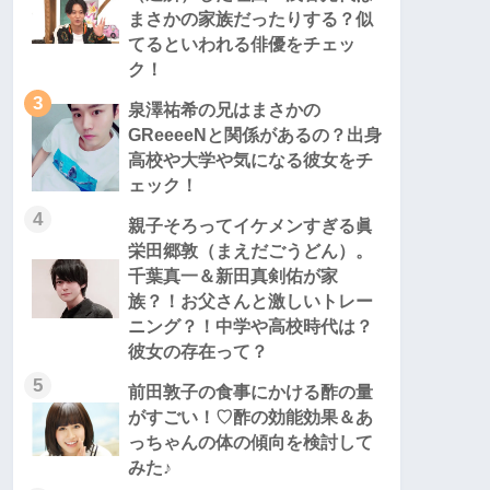
まさかの家族だったりする？似
てるといわれる俳優をチェッ
ク！
3
泉澤祐希の兄はまさかの
GReeeeNと関係があるの？出身
高校や大学や気になる彼女をチ
ェック！
4
親子そろってイケメンすぎる眞
栄田郷敦（まえだごうどん）。
千葉真一＆新田真剣佑が家
族？！お父さんと激しいトレー
ニング？！中学や高校時代は？
彼女の存在って？
5
前田敦子の食事にかける酢の量
がすごい！♡酢の効能効果＆あ
っちゃんの体の傾向を検討して
みた♪