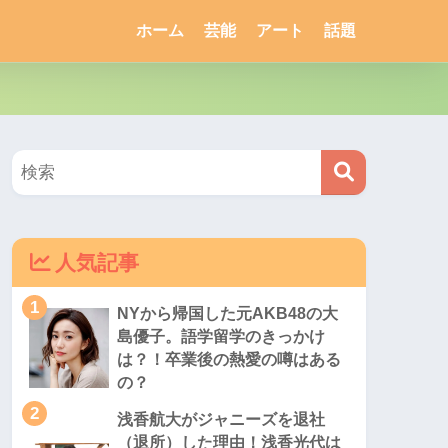
ホーム
芸能
アート
話題
人気記事
1
NYから帰国した元AKB48の大
島優子。語学留学のきっかけ
は？！卒業後の熱愛の噂はある
の？
2
浅香航大がジャニーズを退社
（退所）した理由！浅香光代は