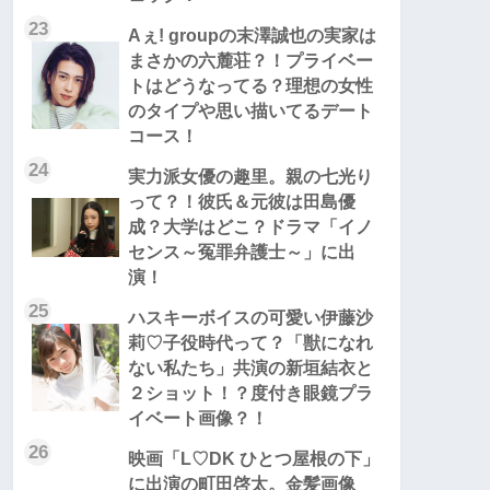
23
Aぇ! groupの末澤誠也の実家は
まさかの六麓荘？！プライベー
トはどうなってる？理想の女性
のタイプや思い描いてるデート
コース！
24
実力派女優の趣里。親の七光り
って？！彼氏＆元彼は田島優
成？大学はどこ？ドラマ「イノ
センス～冤罪弁護士～」に出
演！
25
ハスキーボイスの可愛い伊藤沙
莉♡子役時代って？「獣になれ
ない私たち」共演の新垣結衣と
２ショット！？度付き眼鏡プラ
イベート画像？！
26
映画「L♡DK ひとつ屋根の下」
に出演の町田啓太。金髪画像