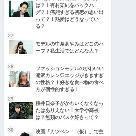
は？！有村架純をバックハ
グ？！痛烈すぎる初恋の思い出
って？！熱愛はどうなってい
る？
27
モデルの中条あやみはどこのハ
ーフ？私生活ではどんな人？
28
ファッションモデルのかわいい
滝沢カレン♡エッジがききすぎ
の性格？！好きな食べ物の食べ
方が個性的すぎる！
29
桜井日奈子がかわいくなくなっ
たはありえない！大学や高校
は？無類のバスケ好きって？
30
映画「カツベン！（仮）」で主