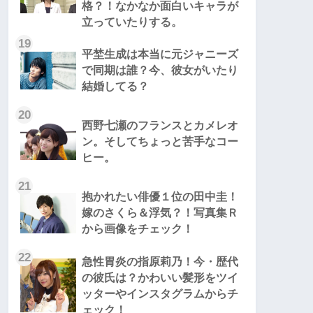
格？！なかなか面白いキャラが
立っていたりする。
19
平埜生成は本当に元ジャニーズ
で同期は誰？今、彼女がいたり
結婚してる？
20
西野七瀬のフランスとカメレオ
ン。そしてちょっと苦手なコー
ヒー。
21
抱かれたい俳優１位の田中圭！
嫁のさくら＆浮気？！写真集Ｒ
から画像をチェック！
22
急性胃炎の指原莉乃！今・歴代
の彼氏は？かわいい髪形をツイ
ッターやインスタグラムからチ
ェック！