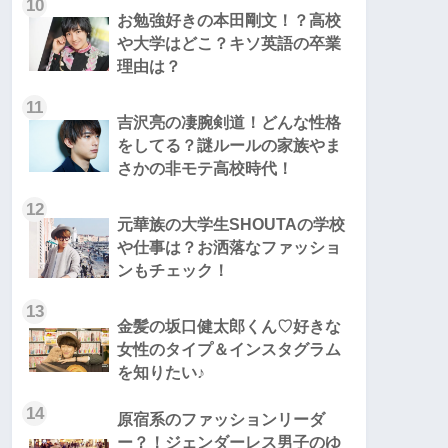
10
お勉強好きの本田剛文！？高校
や大学はどこ？キソ英語の卒業
理由は？
11
吉沢亮の凄腕剣道！どんな性格
をしてる？謎ルールの家族やま
さかの非モテ高校時代！
12
元華族の大学生SHOUTAの学校
や仕事は？お洒落なファッショ
ンもチェック！
13
金髪の坂口健太郎くん♡好きな
女性のタイプ＆インスタグラム
を知りたい♪
14
原宿系のファッションリーダ
ー？！ジェンダーレス男子のゆ