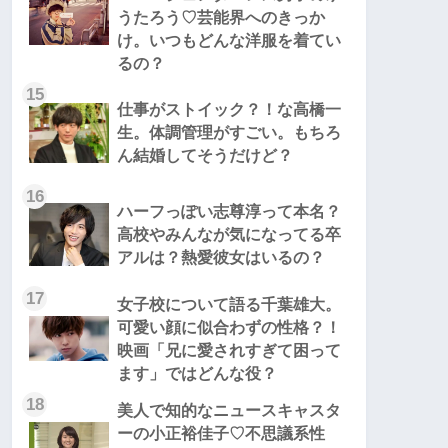
うたろう♡芸能界へのきっか
け。いつもどんな洋服を着てい
るの？
15
仕事がストイック？！な高橋一
生。体調管理がすごい。もちろ
ん結婚してそうだけど？
16
ハーフっぽい志尊淳って本名？
高校やみんなが気になってる卒
アルは？熱愛彼女はいるの？
17
女子校について語る千葉雄大。
可愛い顔に似合わずの性格？！
映画「兄に愛されすぎて困って
ます」ではどんな役？
18
美人で知的なニュースキャスタ
ーの小正裕佳子♡不思議系性