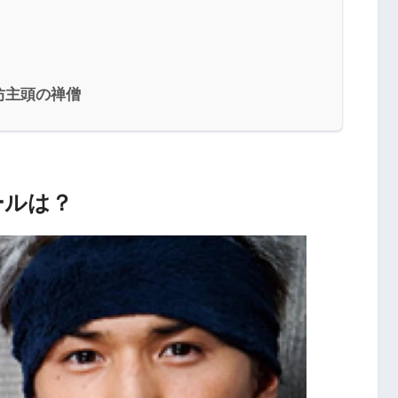
坊主頭の禅僧
ールは？