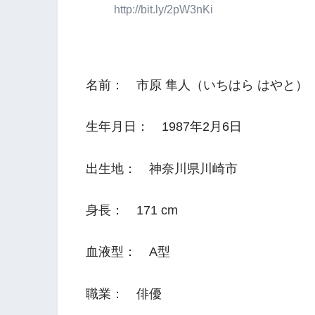
http://bit.ly/2pW3nKi
名前： 市原 隼人（いちはら はやと）
生年月日： 1987年2月6日
出生地： 神奈川県川崎市
身長： 171 cm
血液型： A型
職業： 俳優