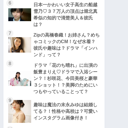
6
日本一かわいい女子高生の船越
雪乃♡３７万人の頂点は堀北真
希似の知的で清楚美人＆彼氏
は？
7
Zipの高橋春織！お姉さん？めち
ゃコミックのCM！なぜ水着？
彼氏や趣味は？ドラマ「インハ
ンド」って？
8
ドラマ「花のち晴れ」に出演の
飯豊まりえ♡ドラマで入浴シー
ン？！杉咲花、今田美桜と豪華
３ショット！？美脚のためにい
つもやっていることって？
9
趣味は魔法の末永みゆは結婚し
てる？！性格や高校は？可愛い
インスタグラム画像付き！