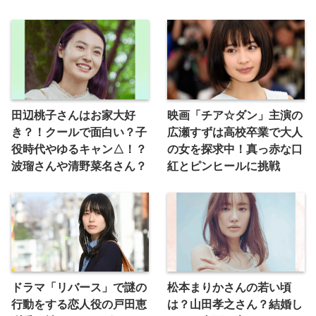
田辺桃子さんはお家大好
映画「チア☆ダン」主演の
き？！クールで面白い？子
広瀬すずは高校卒業で大人
役時代やゆるキャン△！？
の女を探求中！真っ赤な口
波瑠さんや清野菜名さん？
紅とピンヒールに挑戦
ドラマ「リバース」で謎の
松本まりかさんの若い頃
行動をする恋人役の戸田恵
は？山田孝之さん？結婚し