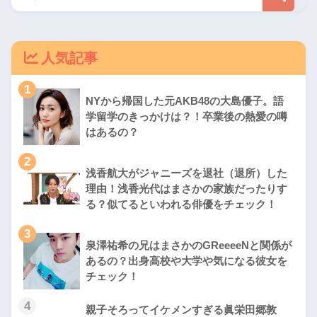
人気記事
1
NYから帰国した元AKB48の大島優子。語
学留学のきっかけは？！卒業後の熱愛の噂
はあるの？
2
浅香航大がジャニーズを退社（退所）した
理由！浅香光代はまさかの家族だったりす
る？似てるといわれる俳優をチェック！
3
泉澤祐希の兄はまさかのGReeeeNと関係が
あるの？出身高校や大学や気になる彼女を
チェック！
4
親子そろってイケメンすぎる眞栄田郷敦