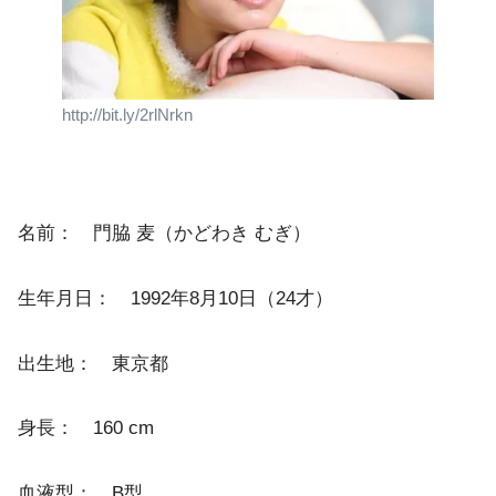
http://bit.ly/2rlNrkn
名前： 門脇 麦（かどわき むぎ）
生年月日： 1992年8月10日（24才）
出生地： 東京都
身長： 160 cm
血液型： B型