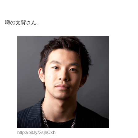
噂の太賀さん。
http://bit.ly/2sjhCxh