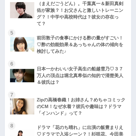
（まえだごうどん）。千葉真一＆新田真剣
佑が家族？！お父さんと激しいトレーニン
グ？！中学や高校時代は？彼女の存在っ
て？
5
前田敦子の食事にかける酢の量がすごい！
♡酢の効能効果＆あっちゃんの体の傾向を
検討してみた♪
6
日本一かわいい女子高生の船越雪乃♡３７
万人の頂点は堀北真希似の知的で清楚美人
＆彼氏は？
7
Zipの高橋春織！お姉さん？めちゃコミック
のCM！なぜ水着？彼氏や趣味は？ドラマ
「インハンド」って？
8
ドラマ「花のち晴れ」に出演の飯豊まりえ
♡ドラマで入浴シーン？！杉咲花、今田美