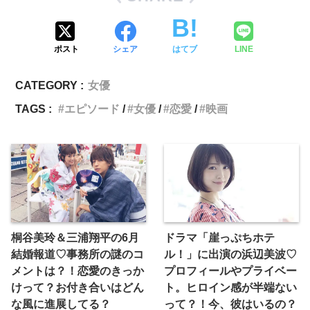
ポスト
シェア
はてブ
LINE
CATEGORY :
女優
TAGS :
エピソード
女優
恋愛
映画
桐谷美玲＆三浦翔平の6月
ドラマ「崖っぷちホテ
結婚報道♡事務所の謎のコ
ル！」に出演の浜辺美波♡
メントは？！恋愛のきっか
プロフィールやプライベー
けって？お付き合いはどん
ト。ヒロイン感が半端ない
な風に進展してる？
って？！今、彼はいるの？