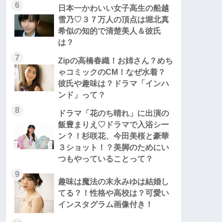
6
日本一かわいい女子高生の船越
雪乃♡３７万人の頂点は堀北真
希似の知的で清楚美人＆彼氏
は？
7
Zipの高橋春織！お姉さん？めち
ゃコミックのCM！なぜ水着？
彼氏や趣味は？ドラマ「インハ
ンド」って？
8
ドラマ「花のち晴れ」に出演の
飯豊まりえ♡ドラマで入浴シー
ン？！杉咲花、今田美桜と豪華
３ショット！？美脚のためにい
つもやっていることって？
9
趣味は魔法の末永みゆは結婚し
てる？！性格や高校は？可愛い
インスタグラム画像付き！