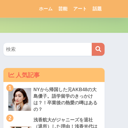
ホーム
芸能
アート
話題
人気記事
1
NYから帰国した元AKB48の大
島優子。語学留学のきっかけ
は？！卒業後の熱愛の噂はある
の？
2
浅香航大がジャニーズを退社
（退所）した理由！浅香光代は