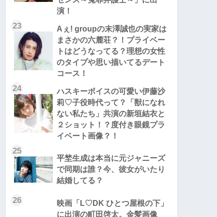
演！
23
Aぇ! groupの末澤誠也の実家は
まさかの六麓荘？！プライベー
トはどうなってる？理想の女性
のタイプや思い描いてるデート
コース！
24
ハスキーボイスの可愛い伊藤沙
莉♡子役時代って？「獣になれ
ない私たち」共演の新垣結衣と
２ショット！？度付き眼鏡プラ
イベート画像？！
25
平埜生成は本当に元ジャニーズ
で同期は誰？今、彼女がいたり
結婚してる？
26
映画「L♡DK ひとつ屋根の下」
に出演の町田啓太。金髪画像