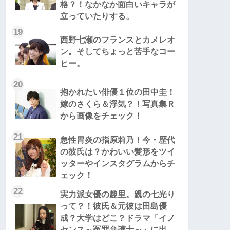
格？！なかなか面白いキャラが
立っていたりする。
19
西野七瀬のフランスとカメレオ
ン。そしてちょっと苦手なコー
ヒー。
20
抱かれたい俳優１位の田中圭！
嫁のさくら＆浮気？！写真集Ｒ
から画像をチェック！
21
急性胃炎の指原莉乃！今・歴代
の彼氏は？かわいい髪形をツイ
ッターやインスタグラムからチ
ェック！
22
実力派女優の趣里。親の七光り
って？！彼氏＆元彼は田島優
成？大学はどこ？ドラマ「イノ
センス～冤罪弁護士～」に出