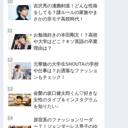
10
吉沢亮の凄腕剣道！どんな性格
をしてる？謎ルールの家族やま
さかの非モテ高校時代！
11
お勉強好きの本田剛文！？高校
や大学はどこ？キソ英語の卒業
理由は？
12
元華族の大学生SHOUTAの学校
や仕事は？お洒落なファッショ
ンもチェック！
13
金髪の坂口健太郎くん♡好きな
女性のタイプ＆インスタグラム
を知りたい♪
14
原宿系のファッションリーダ
ー？！ジェンダーレス男子のゆ