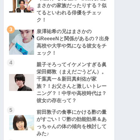
まさかの家族だったりする？似
てるといわれる俳優をチェッ
ク！
3
泉澤祐希の兄はまさかの
GReeeeNと関係があるの？出身
高校や大学や気になる彼女をチ
ェック！
4
親子そろってイケメンすぎる眞
栄田郷敦（まえだごうどん）。
千葉真一＆新田真剣佑が家
族？！お父さんと激しいトレー
ニング？！中学や高校時代は？
彼女の存在って？
5
前田敦子の食事にかける酢の量
がすごい！♡酢の効能効果＆あ
っちゃんの体の傾向を検討して
みた♪