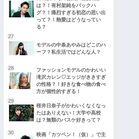
は？！有村架純をバックハ
グ？！痛烈すぎる初恋の思い出
って？！熱愛はどうなってい
る？
27
モデルの中条あやみはどこのハ
ーフ？私生活ではどんな人？
28
ファッションモデルのかわいい
滝沢カレン♡エッジがききすぎ
の性格？！好きな食べ物の食べ
方が個性的すぎる！
29
桜井日奈子がかわいくなくなっ
たはありえない！大学や高校
は？無類のバスケ好きって？
30
映画「カツベン！（仮）」で主