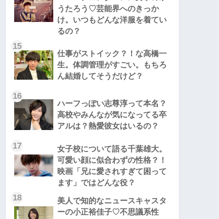
うたろう♡芸能界へのきっか
け。いつもどんな洋服を着てい
るの？
15
仕事がストイック？！な高橋一
生。体調管理がすごい。もちろ
ん結婚してそうだけど？
16
ハーフっぽい志尊淳って本名？
高校やみんなが気になってる卒
アルは？熱愛彼女はいるの？
17
女子校について語る千葉雄大。
可愛い顔に似合わずの性格？！
映画「兄に愛されすぎて困って
ます」ではどんな役？
18
美人で知的なニュースキャスタ
ーの小正裕佳子♡不思議系性