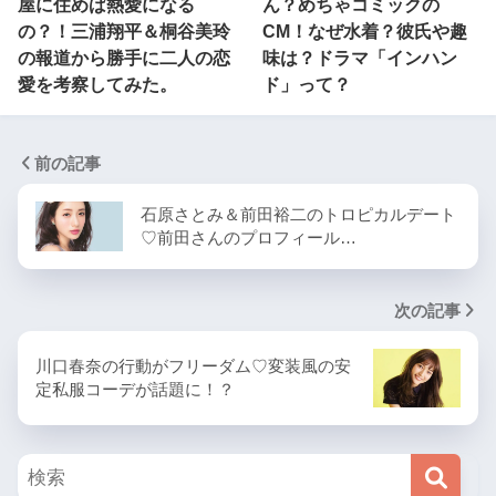
屋に住めば熱愛になる
ん？めちゃコミックの
の？！三浦翔平＆桐谷美玲
CM！なぜ水着？彼氏や趣
の報道から勝手に二人の恋
味は？ドラマ「インハン
愛を考察してみた。
ド」って？
前の記事
石原さとみ＆前田裕二のトロピカルデート
♡前田さんのプロフィール…
次の記事
川口春奈の行動がフリーダム♡変装風の安
定私服コーデが話題に！？