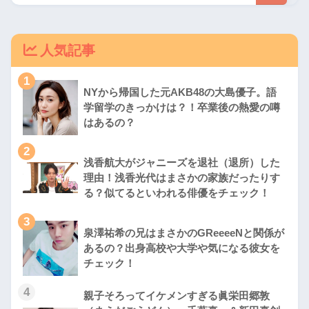
人気記事
1
NYから帰国した元AKB48の大島優子。語
学留学のきっかけは？！卒業後の熱愛の噂
はあるの？
2
浅香航大がジャニーズを退社（退所）した
理由！浅香光代はまさかの家族だったりす
る？似てるといわれる俳優をチェック！
3
泉澤祐希の兄はまさかのGReeeeNと関係が
あるの？出身高校や大学や気になる彼女を
チェック！
4
親子そろってイケメンすぎる眞栄田郷敦