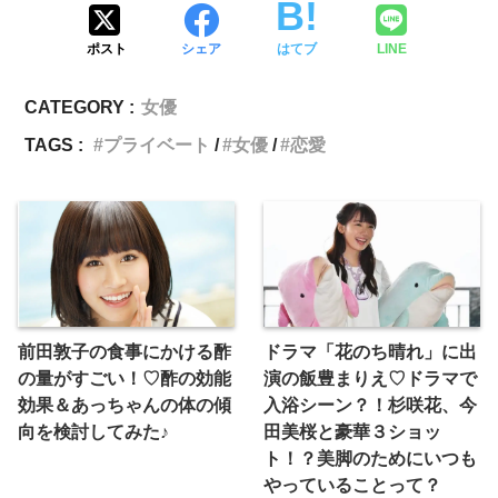
ポスト
シェア
はてブ
LINE
CATEGORY :
女優
TAGS :
プライベート
女優
恋愛
前田敦子の食事にかける酢
ドラマ「花のち晴れ」に出
の量がすごい！♡酢の効能
演の飯豊まりえ♡ドラマで
効果＆あっちゃんの体の傾
入浴シーン？！杉咲花、今
向を検討してみた♪
田美桜と豪華３ショッ
ト！？美脚のためにいつも
やっていることって？