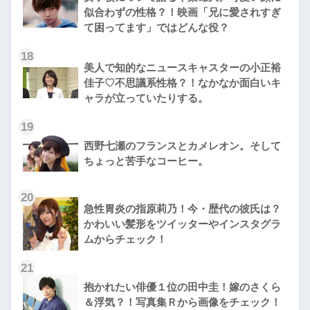
似合わずの性格？！映画「兄に愛されすぎ
て困ってます」ではどんな役？
18
美人で知的なニュースキャスターの小正裕
佳子♡不思議系性格？！なかなか面白いキ
ャラが立っていたりする。
19
西野七瀬のフランスとカメレオン。そして
ちょっと苦手なコーヒー。
20
急性胃炎の指原莉乃！今・歴代の彼氏は？
かわいい髪形をツイッターやインスタグラ
ムからチェック！
21
抱かれたい俳優１位の田中圭！嫁のさくら
＆浮気？！写真集Ｒから画像をチェック！