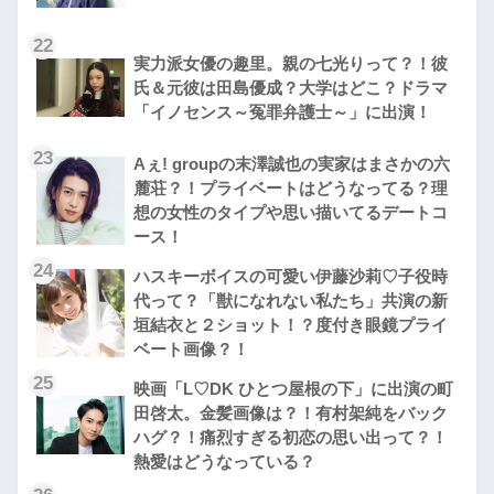
22
実力派女優の趣里。親の七光りって？！彼
氏＆元彼は田島優成？大学はどこ？ドラマ
「イノセンス～冤罪弁護士～」に出演！
23
Aぇ! groupの末澤誠也の実家はまさかの六
麓荘？！プライベートはどうなってる？理
想の女性のタイプや思い描いてるデートコ
ース！
24
ハスキーボイスの可愛い伊藤沙莉♡子役時
代って？「獣になれない私たち」共演の新
垣結衣と２ショット！？度付き眼鏡プライ
ベート画像？！
25
映画「L♡DK ひとつ屋根の下」に出演の町
田啓太。金髪画像は？！有村架純をバック
ハグ？！痛烈すぎる初恋の思い出って？！
熱愛はどうなっている？