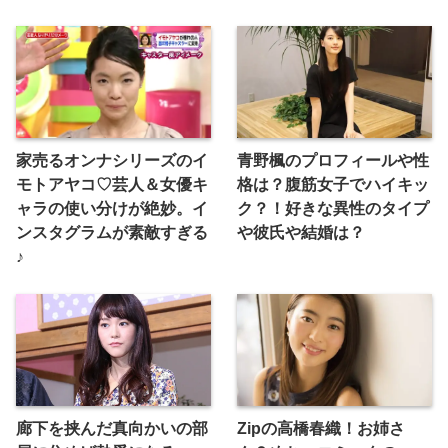
家売るオンナシリーズのイ
青野楓のプロフィールや性
モトアヤコ♡芸人＆女優キ
格は？腹筋女子でハイキッ
ャラの使い分けが絶妙。イ
ク？！好きな異性のタイプ
ンスタグラムが素敵すぎる
や彼氏や結婚は？
♪
廊下を挟んだ真向かいの部
Zipの高橋春織！お姉さ