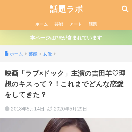
話題ラボ
ホーム
芸能
アート
話題
本ページはPRが含まれています
ホーム
芸能
女優
映画「ラブ×ドック」主演の吉田羊♡理
想のキスって？！これまでどんな恋愛
をしてきた？
2018年5月14日
2020年5月29日