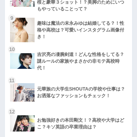
桜と豪華３ショット！？美脚のためにいつ
もやっていることって？
9
趣味は魔法の末永みゆは結婚してる？！性
格や高校は？可愛いインスタグラム画像付
き！
10
吉沢亮の凄腕剣道！どんな性格をしてる？
謎ルールの家族やまさかの非モテ高校時
代！
11
元華族の大学生SHOUTAの学校や仕事は？
お洒落なファッションもチェック！
12
お勉強好きの本田剛文！？高校や大学はど
こ？キソ英語の卒業理由は？