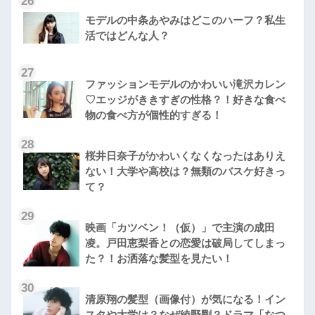
26
モデルの中条あやみはどこのハーフ？私生
活ではどんな人？
27
ファッションモデルのかわいい滝沢カレン
♡エッジがききすぎの性格？！好きな食べ
物の食べ方が個性的すぎる！
28
桜井日奈子がかわいくなくなったはありえ
ない！大学や高校は？無類のバスケ好きっ
て？
29
映画「カツベン！（仮）」で主演の成田
凌。戸田恵梨香との恋愛は破局してしまっ
た？！お洒落な髪型を見たい！
30
清原翔の髪型（画像付）が気になる！イン
スタや大学は？なぜ綾野剛？ドラマ「なつ