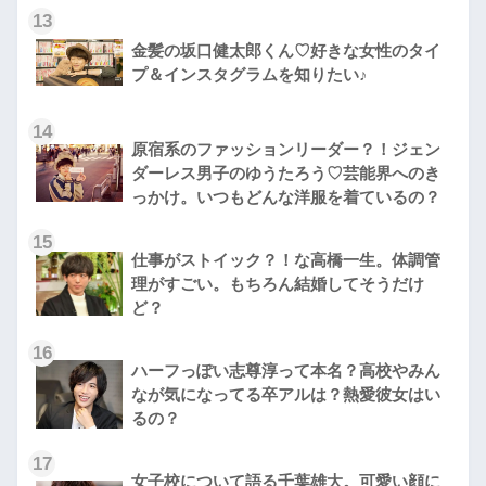
13
金髪の坂口健太郎くん♡好きな女性のタイ
プ＆インスタグラムを知りたい♪
14
原宿系のファッションリーダー？！ジェン
ダーレス男子のゆうたろう♡芸能界へのき
っかけ。いつもどんな洋服を着ているの？
15
仕事がストイック？！な高橋一生。体調管
理がすごい。もちろん結婚してそうだけ
ど？
16
ハーフっぽい志尊淳って本名？高校やみん
なが気になってる卒アルは？熱愛彼女はい
るの？
17
女子校について語る千葉雄大。可愛い顔に