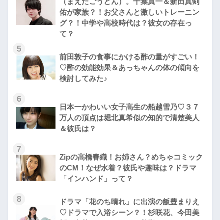
（まえだごうどん）。千葉真一＆新田真剣
佑が家族？！お父さんと激しいトレーニン
グ？！中学や高校時代は？彼女の存在っ
て？
5
前田敦子の食事にかける酢の量がすごい！
♡酢の効能効果＆あっちゃんの体の傾向を
検討してみた♪
6
日本一かわいい女子高生の船越雪乃♡３７
万人の頂点は堀北真希似の知的で清楚美人
＆彼氏は？
7
Zipの高橋春織！お姉さん？めちゃコミック
のCM！なぜ水着？彼氏や趣味は？ドラマ
「インハンド」って？
8
ドラマ「花のち晴れ」に出演の飯豊まりえ
♡ドラマで入浴シーン？！杉咲花、今田美