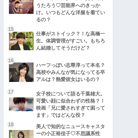
うたろう♡芸能界へのきっか
け。いつもどんな洋服を着てい
るの？
15
仕事がストイック？！な高橋一
生。体調管理がすごい。もちろ
ん結婚してそうだけど？
16
ハーフっぽい志尊淳って本名？
高校やみんなが気になってる卒
アルは？熱愛彼女はいるの？
17
女子校について語る千葉雄大。
可愛い顔に似合わずの性格？！
映画「兄に愛されすぎて困って
ます」ではどんな役？
18
美人で知的なニュースキャスタ
ーの小正裕佳子♡不思議系性