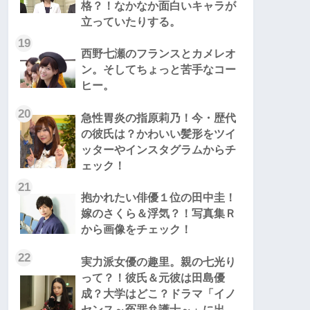
格？！なかなか面白いキャラが
立っていたりする。
19
西野七瀬のフランスとカメレオ
ン。そしてちょっと苦手なコー
ヒー。
20
急性胃炎の指原莉乃！今・歴代
の彼氏は？かわいい髪形をツイ
ッターやインスタグラムからチ
ェック！
21
抱かれたい俳優１位の田中圭！
嫁のさくら＆浮気？！写真集Ｒ
から画像をチェック！
22
実力派女優の趣里。親の七光り
って？！彼氏＆元彼は田島優
成？大学はどこ？ドラマ「イノ
センス～冤罪弁護士～」に出