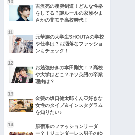
10
吉沢亮の凄腕剣道！どんな性格
をしてる？謎ルールの家族やま
さかの非モテ高校時代！
11
元華族の大学生SHOUTAの学校
や仕事は？お洒落なファッショ
ンもチェック！
12
お勉強好きの本田剛文！？高校
や大学はどこ？キソ英語の卒業
理由は？
13
金髪の坂口健太郎くん♡好きな
女性のタイプ＆インスタグラム
を知りたい♪
14
原宿系のファッションリーダ
ー？！ジェンダーレス男子のゆ