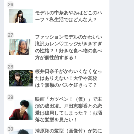
26
モデルの中条あやみはどこのハ
ーフ？私生活ではどんな人？
27
ファッションモデルのかわいい
滝沢カレン♡エッジがききすぎ
の性格？！好きな食べ物の食べ
方が個性的すぎる！
28
桜井日奈子がかわいくなくなっ
たはありえない！大学や高校
は？無類のバスケ好きって？
29
映画「カツベン！（仮）」で主
演の成田凌。戸田恵梨香との恋
愛は破局してしまった？！お洒
落な髪型を見たい！
30
清原翔の髪型（画像付）が気に