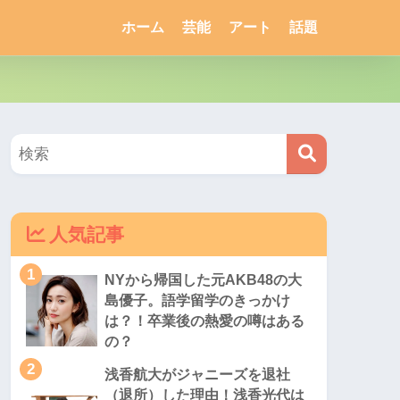
ホーム
芸能
アート
話題
人気記事
1
NYから帰国した元AKB48の大
島優子。語学留学のきっかけ
は？！卒業後の熱愛の噂はある
の？
2
浅香航大がジャニーズを退社
（退所）した理由！浅香光代は