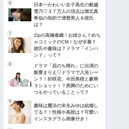
6
日本一かわいい女子高生の船越
雪乃♡３７万人の頂点は堀北真
希似の知的で清楚美人＆彼氏
は？
7
Zipの高橋春織！お姉さん？めち
ゃコミックのCM！なぜ水着？
彼氏や趣味は？ドラマ「インハ
ンド」って？
8
ドラマ「花のち晴れ」に出演の
飯豊まりえ♡ドラマで入浴シー
ン？！杉咲花、今田美桜と豪華
３ショット！？美脚のためにい
つもやっていることって？
9
趣味は魔法の末永みゆは結婚し
てる？！性格や高校は？可愛い
インスタグラム画像付き！