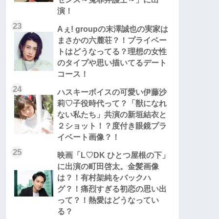
演！
23
Aぇ! groupの末澤誠也の実家は
まさかの六麓荘？！プライベー
トはどうなってる？理想の女性
のタイプや思い描いてるデート
コース！
24
ハスキーボイスの可愛い伊藤沙
莉♡子役時代って？「獣になれ
ない私たち」共演の新垣結衣と
２ショット！？度付き眼鏡プラ
イベート画像？！
25
映画「L♡DK ひとつ屋根の下」
に出演の町田啓太。金髪画像
は？！有村架純をバックハ
グ？！痛烈すぎる初恋の思い出
って？！熱愛はどうなってい
る？